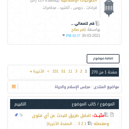
الصوتيات الإسلامية
(يشاهده 125 زائر)
قراءات ، دروس ، أناشيد ، محاضرات
قم للمعالي ..
بواسطة
ثامر صالح
30-03-2021
02:57 PM
1
2
3
11
51
101
>
الأخيرة
»
صفحة 1 من 270
مواضيع المنتدى
: مجلس الإسلام والحياة
الموضوع
/
كاتب الموضوع
التقييم
مثبــت:
افضل طريق للبحث عن أي فتوى
ومفصله‏
‏
(
1
2
3
...
الصفحة الأخيرة
)