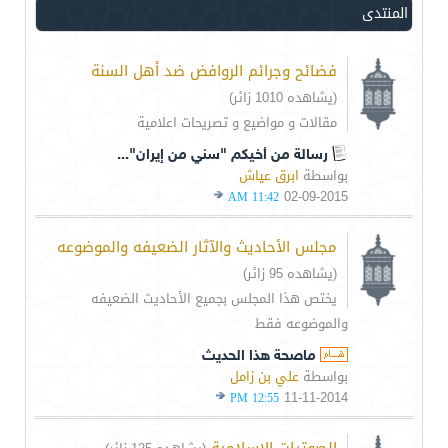
المنتدى
فضائح وجرائم الروافض ضد أهل السنة
(يشاهده 1010 زائر)
مقالات و مواضيع و تصريحات اعلامية
رسالة من أخيكم "سني من إيران"...
بواسطة
ابرق عياش
02-09-2015
11:42 AM
مجلس الأحاديث والآثار الضعيفه والموضوعه
(يشاهده 95 زائر)
يختص هذا المجلس بجميع الأحاديث الضعيفه
والموضوعه فقط
ماصحة هذا الحديث
بواسطة
علي بن زامل
11-11-2014
12:55 PM