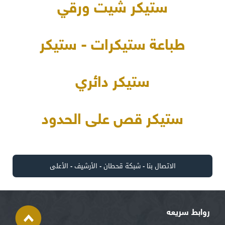
ستيكر شيت ورقي
طباعة ستيكرات - ستيكر
ستيكر دائري
ستيكر قص على الحدود
الاتصال بنا
-
شبكة قحطان
-
الأرشيف
-
الأعلى
روابط سريعه