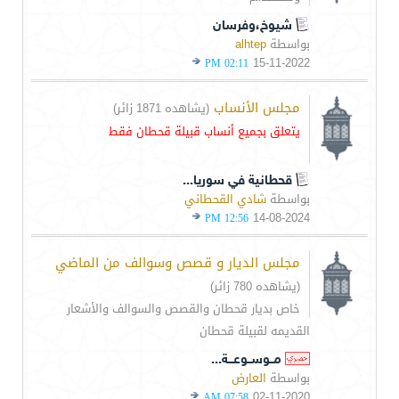
شيوخ،وفرسان
بواسطة
alhtep
15-11-2022
02:11 PM
مجلس الأنساب
(يشاهده 1871 زائر)
يتعلق بجميع أنساب قبيلة قحطان فقط
قحطانية في سوريا...
بواسطة
شادي القحطاني
14-08-2024
12:56 PM
مجلس الديار و قصص وسوالف من الماضي
(يشاهده 780 زائر)
خاص بديار قحطان والقصص والسوالف والأشعار
القديمه لقبيلة قحطان
مــوســوعـــة...
بواسطة
العارض
02-11-2020
07:58 AM