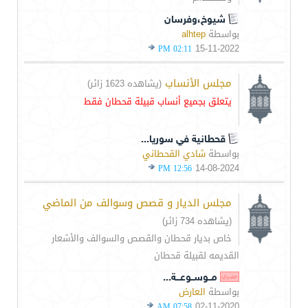
شيوخ،وفرسان
بواسطة
alhtep
15-11-2022
02:11 PM
مجلس الأنساب
(يشاهده 1623 زائر)
يتعلق بجميع أنساب قبيلة قحطان فقط
قحطانية في سوريا...
بواسطة
شادي القحطاني
14-08-2024
12:56 PM
مجلس الديار و قصص وسوالف من الماضي
(يشاهده 734 زائر)
خاص بديار قحطان والقصص والسوالف والأشعار
القديمه لقبيلة قحطان
مــوســوعـــة...
بواسطة
العارض
02-11-2020
07:58 AM