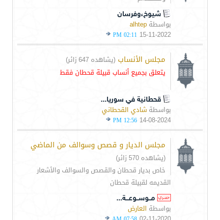
شيوخ،وفرسان
بواسطة
alhtep
15-11-2022
02:11 PM
مجلس الأنساب
(يشاهده 647 زائر)
يتعلق بجميع أنساب قبيلة قحطان فقط
قحطانية في سوريا...
بواسطة
شادي القحطاني
14-08-2024
12:56 PM
مجلس الديار و قصص وسوالف من الماضي
(يشاهده 570 زائر)
خاص بديار قحطان والقصص والسوالف والأشعار
القديمه لقبيلة قحطان
مــوســوعـــة...
بواسطة
العارض
02-11-2020
07:58 AM