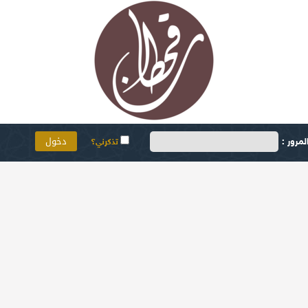
مرور :
تذكرني؟