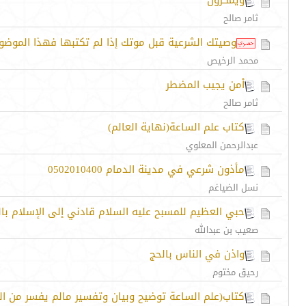
ويمكرون
ثامر صالح
وصيتك الشرعية قبل موتك إذا لم تكتبها فهذا الموضو
محمد الرخيص
أمن يجيب المضطر
ثامر صالح
كتاب علم الساعة(نهاية العالم)
عبدالرحمن المعلوي
مأذون شرعي في مدينة الدمام 0502010400
نسل الضياغم
حبي العظيم للمسبح عليه السلام قادني إلى الإسلام باللغة 
صعيب بن عبدالله
واذن في الناس بالحج
رحيق مختوم
كتاب(علم الساعة توضيح وبيان وتفسير مالم يفسر من الق