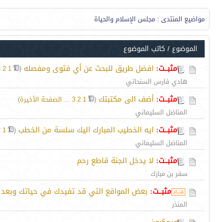
مواضيع المنتدى
: مجلس الإسلام والحياة
الموضوع
/
كاتب الموضوع
مثبــت:
افضل طريق للبحث عن أي فتوى ومفصله‏
‏
3
2
1
(
هادي فارس السنحاني
مثبــت:
أضف الى مكتبتك
‏
(
1
2
3
...
الصفحة الأخيرة
)
المناضل السليماني
مثبــت:
ايه الخطيب المبارك اليك سلسة من الخطب
‏
2
1
(
المناضل السليماني
مثبــت:
لا يدخل الجنة قاطع رحم
سفر بن مبارك
مثبــت:
بعض المواقع التي قد تفيدك في حياتك وبعد م
المنذر