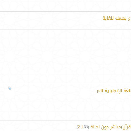
ع يهمك للغاية
الإنجليزية pdf
رآن)مباشر دون احالة
‏
)
2
1
(