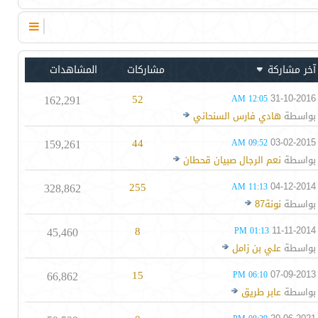
آخر مشاركة
مشاركات
المشاهدات
162,291
52
31-10-2016
12:05 AM
بواسطة
هادي فارس السنحاني
159,261
44
03-02-2015
09:52 AM
بواسطة
نعم الرجال صبيان قحطان
328,862
255
04-12-2014
11:13 AM
بواسطة
نونة87
45,460
8
11-11-2014
01:13 PM
بواسطة
علي بن زامل
66,862
15
07-09-2013
06:10 PM
بواسطة
عابر طريق