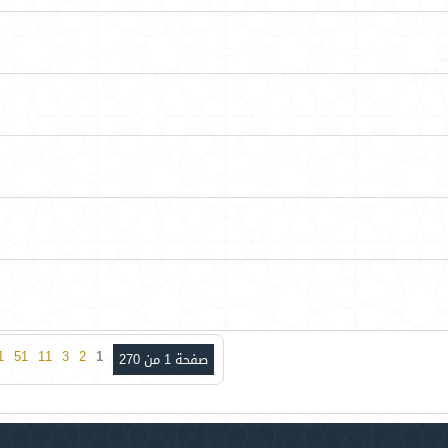
1
51
11
3
2
1
صفحة 1 من 270