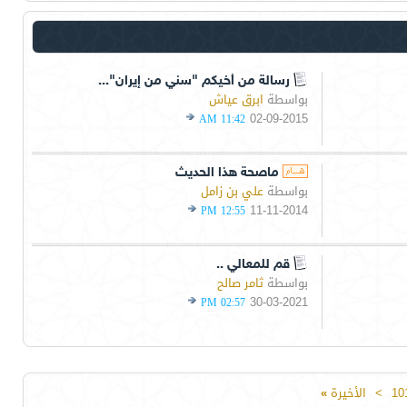
رسالة من أخيكم "سني من إيران"...
بواسطة
ابرق عياش
02-09-2015
11:42 AM
ماصحة هذا الحديث
بواسطة
علي بن زامل
11-11-2014
12:55 PM
قم للمعالي ..
بواسطة
ثامر صالح
30-03-2021
02:57 PM
10
>
الأخيرة
»