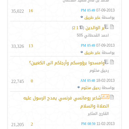
محمد بن فالح سعيد القحطان
35,022
16
07-09-2013
05:49 PM
بواسطة
عابر طريق
بر الوالدين
‏
)
2
1
(
احمد القحطاني 505
33,326
13
07-09-2013
05:49 PM
بواسطة
عابر طريق
وامسحوا برؤوسكم وأرجلكم الى الكعبين؟
رحيق مختوم
22,745
0
18-02-2013
05:48 AM
بواسطة
رحيق مختوم
شاعر رومانسي فرنسي يمدح الرسول عليه
الصلاة والسلام
القارئ المثابر
21,205
2
11-02-2013
08:59 PM