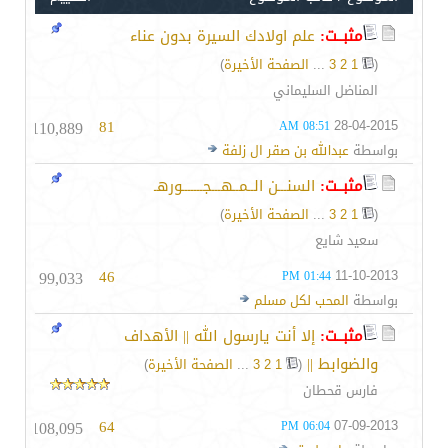
مثبــت:
علم اولادك السيرة بدون عناء
(
1
2
3
...
الصفحة الأخيرة
)
المناضل السليماني
110,889
81
28-04-2015
08:51 AM
بواسطة
عبدالله بن صقر ال زلفة
مثبــت:
السنـــن الــمــهـــجـــــــورهـ
(
1
2
3
...
الصفحة الأخيرة
)
سعيد شايع
99,033
46
11-10-2013
01:44 PM
بواسطة
المحب لكل مسلم
مثبــت:
إلا أنت يارسول الله || الأهداف
والضوابط ||
‏
(
1
2
3
...
الصفحة الأخيرة
)
فارس قحطان
108,095
64
07-09-2013
06:04 PM