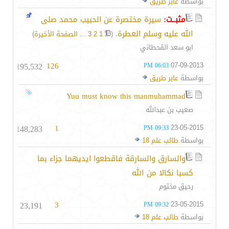
بواسطة
عابر طريق
مثبــت:
سيرة مختصرة عن الحبيب محمد صلى
الله عليه وسلم العطرة.
‏
(
1
2
3
...
الصفحة الأخيرة
)
ابو سعد القحطاني
195,532
126
07-09-2013
06:03 PM
بواسطة
عابر طريق
Yuu must know this manmuhammad
صعيب بن عبدالله
148,283
1
23-05-2015
09:33 PM
بواسطة
طالب علم 18
والسارق والسارقة فاقطعوا ايديهما جزاء بما
كسبا نكالا من الله
رحيق مختوم
23,191
3
23-05-2015
09:32 PM
بواسطة
طالب علم 18