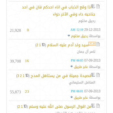
اذا وقع الذباب في اناء احدكم فان في احد
جناحيه داء وفي الآخر دواء
رحيق مختوم
21,928
0
29-12-2013
12:19 AM
بواسطة
رحيق مختوم
سيد ولد آدم عليه السلام
‏
)
2
1
(
ناصر آل جمان
39,708
16
07-09-2013
06:05 PM
بواسطة
عابر طريق
قصيدة جميلة في من يستاهل المدح
‏
)
3
2
1
(
المناضل السليماني
55,873
23
07-09-2013
06:01 PM
بواسطة
عابر طريق
من اقوال الرسول صلى الله عليه وسلم
‏
)
2
1
(