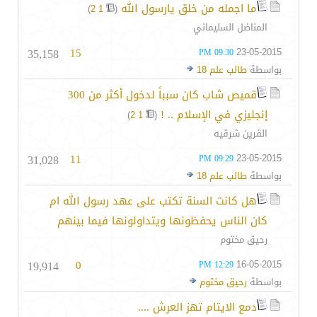
ما اجمله من خلق يارسول الله
‏
)
2
1
(
المناضل السليماني
35,158
15
23-05-2015
09:30 PM
بواسطة
طالب علم 18
قميص شاب كان سبباً لدخول أكثر من 300
إنجليزي في الإسلام .. !
‏
)
2
1
(
القرين شرقيه
31,028
11
23-05-2015
09:29 PM
بواسطة
طالب علم 18
هل كانت السنة تكتب على عهد رسول الله ام
كان الناس يحفظونها ويتداولونها فيما بينهم
رحيق مختوم
19,914
0
16-05-2015
12:29 PM
بواسطة
رحيق مختوم
دمع الايتام تهز العرش ....