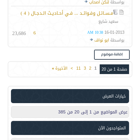
بواسطة
لنكن اصحاب
مـسـائـل وفـوائـد ... فـي أحـاديـث الـدجـال ( 4 )
سعيد شايع
23,686
6
16-01-2013
10:38 AM
بواسطة
ابو نواف
1
2
3
11
>
الأخيرة
»
صفحة 1 من 20
خيارات العرض
عرض المواضيع من 1 إلى 20 من 385
المتواجدون الآن