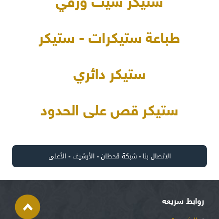
ستيكر شيت ورقي
طباعة ستيكرات - ستيكر
ستيكر دائري
ستيكر قص على الحدود
الاتصال بنا
-
شبكة قحطان
-
الأرشيف
-
الأعلى
روابط سريعه