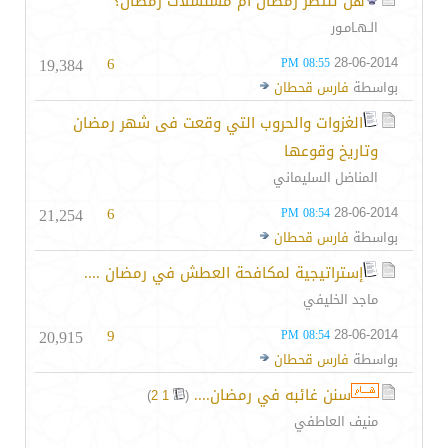
هل تنتظر رمضان ام مسلسلات رمضان؟
الـهـامـور
19,384
6
28-06-2014
08:55 PM
بواسطة
فارس قحطان
الغزوات والحروب التي وقعت فى شهر رمضان
وتاريخ وقوعها
المناضل السليماني
21,254
6
28-06-2014
08:54 PM
بواسطة
فارس قحطان
إستراتيجية لمكافحة العطش في رمضان ....
ماجد الخليفي
20,915
9
28-06-2014
08:54 PM
بواسطة
فارس قحطان
سنن غائبه في رمضان....
‏
)
2
1
(
منيف العاطفي