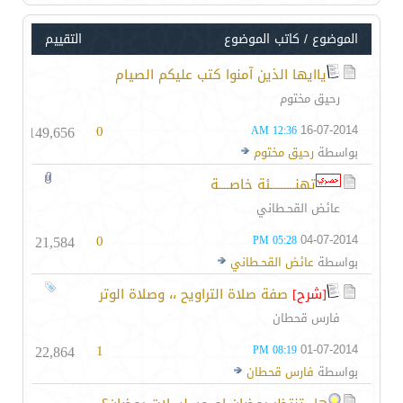
الموضوع
/
كاتب الموضوع
التقييم
ياايها الذين آمنوا كتب عليكم الصيام
رحيق مختوم
149,656
0
16-07-2014
12:36 AM
بواسطة
رحيق مختوم
تهنـــــــــئة خاصــــة
عائض القحـطاني
21,584
0
04-07-2014
05:28 PM
بواسطة
عائض القحـطاني
[شرح]
صفة صلاة التراويح ،، وصلاة الوتر
فارس قحطان
22,864
1
01-07-2014
08:19 PM
بواسطة
فارس قحطان