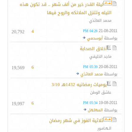
ليلة القدر خير من ألف شهر .. قد تكون هذه
الليله وتتنزل الملائكه والروح فيها
محمد العائذي
20,792
4
21-08-2011
04:26 PM
بواسطة
أبوسحمي
أخلاق الصحابة
ماجد الخليفي
19,569
6
20-08-2011
05:39 PM
بواسطة
محمد العائذي
يوميات رمضانيه 1432هـ 3/10
عاشق الوطن
19,997
6
19-08-2011
05:34 PM
بواسطة
المهلهل
ثلاثية الفوز في شهر رمضان
الـهـامـور