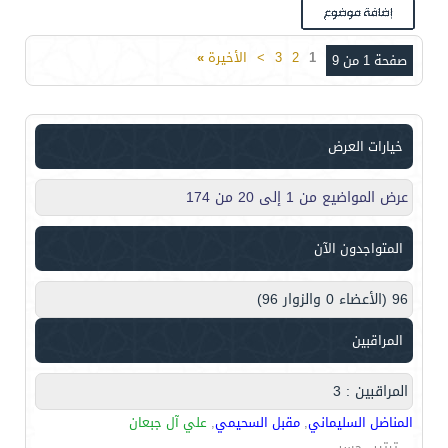
1
2
3
>
الأخيرة
»
صفحة 1 من 9
خيارات العرض
عرض المواضيع من 1 إلى 20 من 174
المتواجدون الآن
96 (الأعضاء 0 والزوار 96)
المراقبين
المراقبين : 3
المناضل السليماني
,
مقبل السحيمي
,
علي آل جبعان
ترتيب حسب