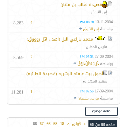
قصيدة لغالب بن فتنان
إبن الأروق
8,283
4
13-11-2004
08:28 PM
بواسطة
إبن الأروق
محمد ياراعي البل (اهداء لآل روووق)
فارس قحطان
8,569
7
27-09-2004
07:53 PM
بواسطة
ذْيْبْ½اْلْ¤رْوْقْ
أطول بيت عرفته البشريه (قصيدة الطائره)
سعيد المهداني
11,281
1
17-09-2004
09:56 PM
بواسطة
فارس قحطان
«
الأولى
<
18
58
66
67
68
صفحة 68 من 68