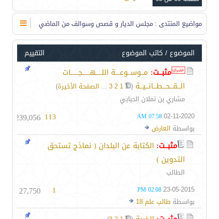
مواضيع المنتدى
: مجلس الديار و قصص وسوالف من الماضي
الموضوع
/
كاتب الموضوع
التقييم
مثبــت:
مــوســوعـــة اللــــهـــــجـــــات
الــقــحــطــانــيــة
‏
(
1
2
3
...
الصفحة الأخيرة
)
مشاري بن نملان الحبابي
239,056
113
02-11-2020
07:58 AM
بواسطة
العارض
مثبــت:
الكتابة عن البلدان ( نماذج تستحق
التدوين )
الطالب
27,750
1
23-05-2015
02:08 PM
بواسطة
طالب علم 18