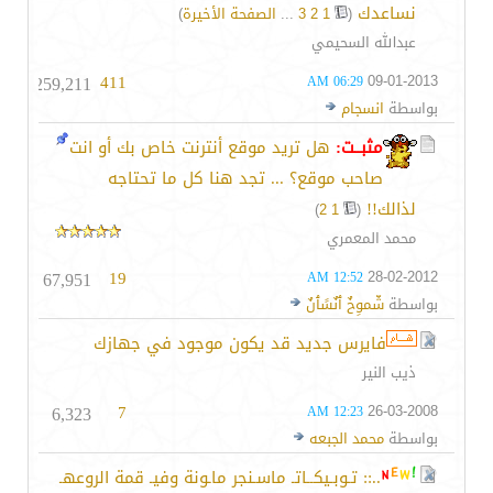
نساعدك
‏
(
1
2
3
...
الصفحة الأخيرة
)
عبدالله السحيمي
259,211
411
09-01-2013
06:29 AM
بواسطة
انسجام
مثبــت:
هل تريد موقع أنترنت خاص بك أو انت
صاحب موقع؟ ... تجد هنا كل ما تحتاجه
لذالك!!
‏
)
2
1
(
محمد المعمري
67,951
19
28-02-2012
12:52 AM
بواسطة
شّموِخٌ ٱنٌسًٱنٌ
فايرس جديد قد يكون موجود في جهازك‎
ذيب النير
6,323
7
26-03-2008
12:23 AM
بواسطة
محمد الجبعه
..:: تـوبـيكــاتـ ماسـنجر ماـونة وفيـ قمة الروعهـ