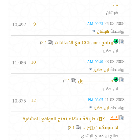
::..
هبشان
10,492
9
24-03-2008
09:25 AM
بواسطة
هبشان
برنامج CCleaner مع الاعدادات
‏
)
2
1
(
ابن خضير
11,086
10
23-03-2008
09:40 AM
بواسطة
ابن خضير
حـــــــــــــــــــــــــــــول
‏
)
2
1
(
ابن خضير
10,875
12
21-03-2008
08:05 PM
بواسطة
ابن خضير
.. [•]¦[‹ طريقة سهلة تفتح المواقع المشفرة ..
لا تفوتكم ’›]¦[•] ..
‏
)
2
1
(
صالح بن مفرح البشري