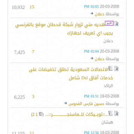
10,932
15
20-03-2008
02:05 PM
بواسطة
دعلان
هديه مني لزوار شبكة قحطان موقع بالفرنسي
يجيب اي تعريف لجهازك
دعلان
7,425
7
20-03-2008
02:04 PM
بواسطة
دعلان
الاتصالات السعودية تطلق تخفيضات على
خدمات آفاق Dsl شامل
الراكد
6,225
3
19-03-2008
01:51 PM
بواسطة
حسين فارس الفحوس
...::توبــيكات للــماسنجــــــــــــــــر::...
‏
)
2
1
(
هبشان
11,155
11
19-03-2008
12:56 PM