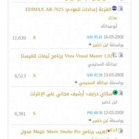
الفزعة إعدادات المودم( EDIMAX AR-7025
Um)
أبوعبدالله
11,639
8
16-03-2008
05:41 AM
بواسطة
ابن خضير
Vista Visual Master 1.02 برنامج ثيمات للفيستا
عبدالله السحيمي
6,513
6
13-03-2008
02:26 AM
بواسطة
عبدالله السحيمي
سكاي درايف: أرشيف مجاني على الإنترنت
ابن خضير
6,381
6
12-03-2008
08:59 PM
بواسطة
ابن خضير
تعريب برنامج Magic Music Studio Pro محول