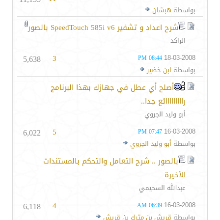
بواسطة
هبشان
شرح اعداد و تشفير SpeedTouch 585i v6 بالصور
الراكد
5,638
3
18-03-2008
08:44 PM
بواسطة
ابن خضير
أصلح أي عطل في جهازك بهذا البرنامج
رااااااااائع جدا..
أبو وليد الجروي
6,022
5
16-03-2008
07:47 PM
بواسطة
أبو وليد الجروي
بالصور .. شرح التعامل والتحكم بالمستندات
الأخيرة
عبدالله السحيمي
6,118
4
16-03-2008
06:39 AM
بواسطة
قريش بن مترك بن قريش