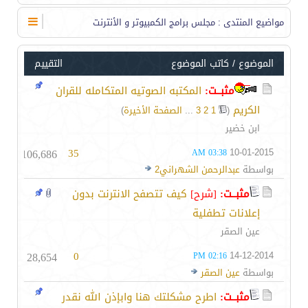
مواضيع المنتدى
: مجلس برامج الكمبيوتر و الأنترنت
الموضوع
/
كاتب الموضوع
التقييم
مثبــت:
المكتبه الصوتيه المتكامله للقران
الكريم
‏
(
1
2
3
...
الصفحة الأخيرة
)
ابن خضير
106,686
35
10-01-2015
03:38 AM
بواسطة
عبدالرحمن الشهراني2
مثبــت:
[شرح]
كيف تتصفح الانترنت بدون
إعلانات تطفلية
عين الصقر
28,654
0
14-12-2014
02:16 PM
بواسطة
عين الصقر
مثبــت:
اطرح مشكلتك هنا وابإذن الله نقدر