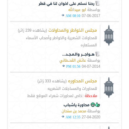
رحنا نسلم على اخوان لنا في قطر
بواسطة
ابو عبيدالله
07-06-2017
08:10 AM
مجلس الخواطر والمحاولات
(يشاهده 239 زائر)
للمحاولات الشعرية والخواطر وأصحاب الأسماء
المستعاره
هــواجــــر والـمـجــد...
بواسطة
عائض القحـطاني
04-07-2014
01:56 PM
مجلس المحاوره
(يشاهده 333 زائر)
للمحاورات والمساجلات الشعريه
ملاحظة :
خاص لمحاورات شعراء الموقع فقط
محاورة ياشباب
بواسطة
محمد بن سنحان
27-04-2020
12:35 AM