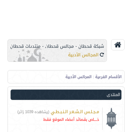
شبكة قحطان - مجالس قحطان - منتديات قحطان
المجالس الأدبية
الأقسام الفرعية
: المجالس الأدبية
المنتدى
مـجـلـس الـشـعـر الـنـبـطـي
(يشاهده 1039 زائر)
خـــــاص بقصائد أعضاء الموقع فقط