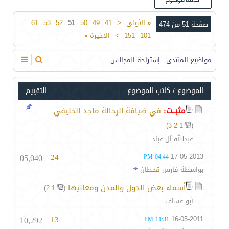
«
الأولى
<
41
49
50
51
52
53
61
صفحة 51 من 474
101
151
>
الأخيرة
»
مواضيع المنتدى
: إستراحة المجالس
الموضوع
/
كاتب الموضوع
التقييم
مثبــت:
في ضيافة الرحالة ماجد الخليفي
)
3
2
1
(
عبدالله آل عباد
105,040
24
17-05-2013
04:44 PM
بواسطة
فارس قحطان
أسماء بعض الدول والمدن ومعانيها
‏
)
2
1
(
أبو عساف
10,292
13
16-05-2011
11:31 PM