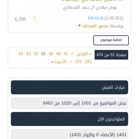
عوض مهدي آل سعد القحطاني
6,398
7
11-05-2011
03:18 PM
بواسطة
منصور العبدالله
«
الأولى
<
41
49
50
51
52
53
61
صفحة 51 من 474
101
151
>
الأخيرة
»
خيارات العرض
عرض المواضيع من 1001 إلى 1020 من 9463
المتواجدون الآن
1431 (الأعضاء 0 والزوار 1431)