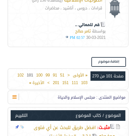
الصوتيات الإسلامية
(يشاهده 138 زائر)
قراءات ، دروس ، أناشيد ، محاضرات
قم للمعالي ..
بواسطة
ثامر صالح
30-03-2021
02:57 PM
«
الأولى
<
51
91
99
100
101
102
صفحة 101 من 270
103
111
151
201
>
الأخيرة
»
مواضيع المنتدى
: مجلس الإسلام والحياة
الموضوع
/
كاتب الموضوع
التقييم
مثبــت:
افضل طريق للبحث عن أي فتوى