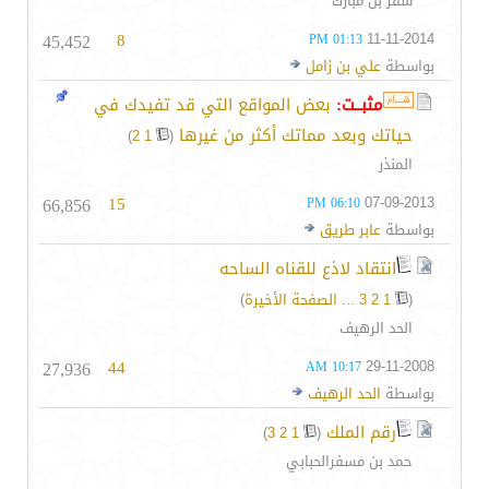
سفر بن مبارك
45,452
8
11-11-2014
01:13 PM
بواسطة
علي بن زامل
مثبــت:
بعض المواقع التي قد تفيدك في
حياتك وبعد مماتك أكثر من غيرها
‏
)
2
1
(
المنذر
66,856
15
07-09-2013
06:10 PM
بواسطة
عابر طريق
انتقاد لاذع للقناه الساحه
(
1
2
3
...
الصفحة الأخيرة
)
الحد الرهيف
27,936
44
29-11-2008
10:17 AM
بواسطة
الحد الرهيف
رقم الملك
‏
)
3
2
1
(
حمد بن مسفرالحبابي