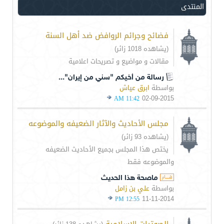
المنتدى
فضائح وجرائم الروافض ضد أهل السنة
(يشاهده 1018 زائر)
مقالات و مواضيع و تصريحات اعلامية
رسالة من أخيكم "سني من إيران"...
بواسطة
ابرق عياش
02-09-2015
11:42 AM
مجلس الأحاديث والآثار الضعيفه والموضوعه
(يشاهده 93 زائر)
يختص هذا المجلس بجميع الأحاديث الضعيفه
والموضوعه فقط
ماصحة هذا الحديث
بواسطة
علي بن زامل
11-11-2014
12:55 PM