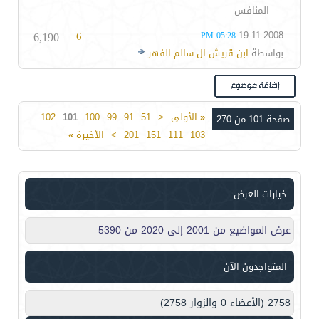
المنافس
6,190
6
19-11-2008
05:28 PM
بواسطة
ابن قريش ال سالم الفهر
«
الأولى
<
51
91
99
100
101
102
صفحة 101 من 270
103
111
151
201
>
الأخيرة
»
خيارات العرض
عرض المواضيع من 2001 إلى 2020 من 5390
المتواجدون الآن
2758 (الأعضاء 0 والزوار 2758)