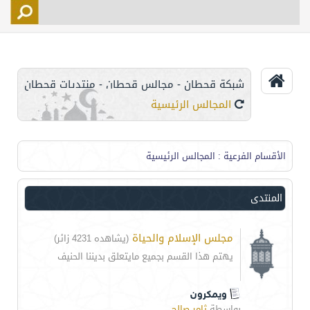
التسجيل
الأعضاء
التحكم
شبكة قحطان - مجالس قحطان - منتديات قحطان
اتصل بنا
المجالس الرئيسية
الأقسام الفرعية
: المجالس الرئيسية
المنتدى
مجلس الإسلام والحياة
(يشاهده 4231 زائر)
يهتم هذا القسم بجميع مايتعلق بديننا الحنيف
ويمكرون
بواسطة
ثامر صالح