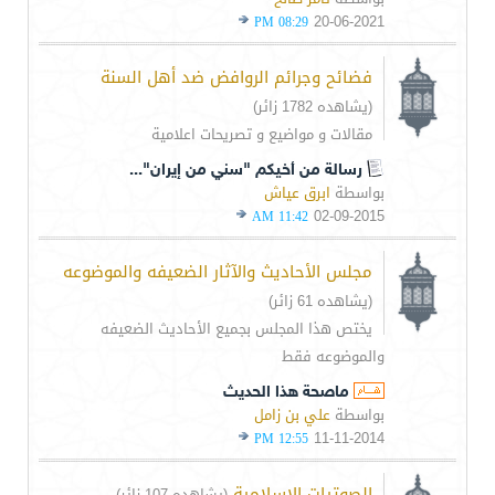
20-06-2021
08:29 PM
فضائح وجرائم الروافض ضد أهل السنة
(يشاهده 1782 زائر)
مقالات و مواضيع و تصريحات اعلامية
رسالة من أخيكم "سني من إيران"...
بواسطة
ابرق عياش
02-09-2015
11:42 AM
مجلس الأحاديث والآثار الضعيفه والموضوعه
(يشاهده 61 زائر)
يختص هذا المجلس بجميع الأحاديث الضعيفه
والموضوعه فقط
ماصحة هذا الحديث
بواسطة
علي بن زامل
11-11-2014
12:55 PM
الصوتيات الإسلامية
(يشاهده 107 زائر)