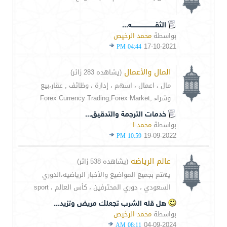
الثقـــــــــــــــــــــــه...
بواسطة
محمد الرخيص
17-10-2021
04:44 PM
المال والأعمال
(يشاهده 283 زائر)
مال ، اعمال ، اسهم ، إدارة ، وظائف , عقار،بيع
وشراء ,Forex Currency Trading,Forex Market
خدمات الترجمة والتدقيق...
بواسطة
محمد ا
19-09-2022
10:59 PM
عالم الرياضه
(يشاهده 538 زائر)
يهتم بجميع المواضيع والأخبار الرياضيه،الدوري
السعودي ، دوري المحترفين ، كأس العالم ، sport
هل قله الشرب تجعلك مريض وتزيد...
بواسطة
محمد الرخيص
04-09-2024
08:11 AM