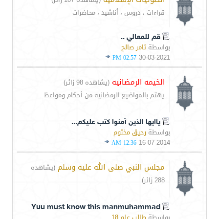
قراءات ، دروس ، أناشيد ، محاضرات
قم للمعالي ..
بواسطة
ثامر صالح
30-03-2021
02:57 PM
الخيمه الرمضانيه
(يشاهده 98 زائر)
يهتم بالمواضيع الرمضانيه من أحكام ومواعظ
ياايها الذين آمنوا كتب عليكم...
بواسطة
رحيق مختوم
16-07-2014
12:36 AM
مجلس النبي صلى الله عليه وسلم
(يشاهده
288 زائر)
Yuu must know this manmuhammad
بواسطة
طالب علم 18