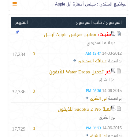
مواضيع المنتدى
: مجلس أجهزة أبل Apple
الموضوع
/
كاتب الموضوع
التقييم
مثبــت:
قوانين مجلس Apple آبـــــل
عبدالله السحيمي
17,234
0
14-03-2012
12:47 AM
بواسطة
عبدالله السحيمي
خبر
تحميل Water Drops للأيفون
لوز الشرق
132,336
0
14-06-2015
08:36 PM
بواسطة
لوز الشرق
لعبة Sudoku 2 Pro للأيفون
لوز الشرق
17,729
0
14-06-2015
06:53 PM
بواسطة
لوز الشرق