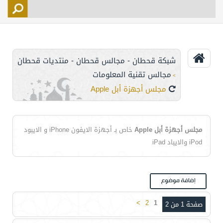
التسجيل
الأعضاء
التحكم
شبكة قحطان - مجالس قحطان - منتديات قحطان
اتصل بنا
مجالس تقنية المعلومات
>
مجلس أجهزة أبل Apple
مجلس أجهزة أبل Apple
خاص بـ أجهزة الايفون iPhone و الايبود
iPod والايباد iPad
>
2
1
صفحة 1 من 2