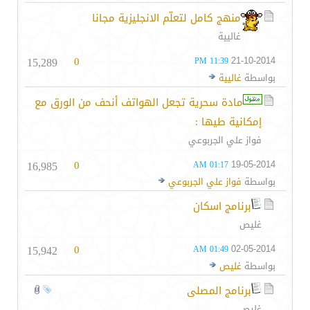
منهج كامل لتعلّم الانجليزية مجانا
غاليية
15,289
0
21-10-2014
11:39 PM
بواسطة
غاليية
مادة سحرية تجعل الهواتف أنحف من الورق مع
إمكانية طيها :
فواز علي الجربوعي
16,985
0
19-05-2014
01:17 AM
بواسطة
فواز علي الجربوعي
برنامج اسكان
غليص
15,942
0
02-05-2014
01:49 AM
بواسطة
غليص
برنامج المصلى
غليص