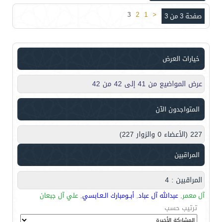
3
2
1
<
صفحة 3 من 3
خيارات العرض
عرض المواضيع من 41 إلى 42 من 42
المتواجدون الآن
227 (الأعضاء 0 والزوار 227)
المراقبين
المراقبين : 4
آل معمر
,
عبدالله آل عباد
,
أبــومبارك الـعـابسي
,
علي آل جبعان
ترتيب حسب