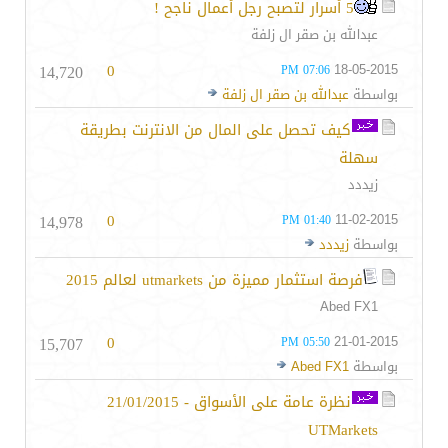
5 أسرار لتصبح رجل أعمال ناجح !
عبدالله بن صقر ال زلفة
14,720
0
18-05-2015
07:06 PM
بواسطة
عبدالله بن صقر ال زلفة
كيف تحصل على المال من الانترنت بطريقة
سهلة
زيددد
14,978
0
11-02-2015
01:40 PM
بواسطة
زيددد
فرصة استثمار مميزة من utmarkets لعالم 2015
Abed FX1
15,707
0
21-01-2015
05:50 PM
بواسطة
Abed FX1
نظرة عامة على الأسواق - 21/01/2015
UTMarkets