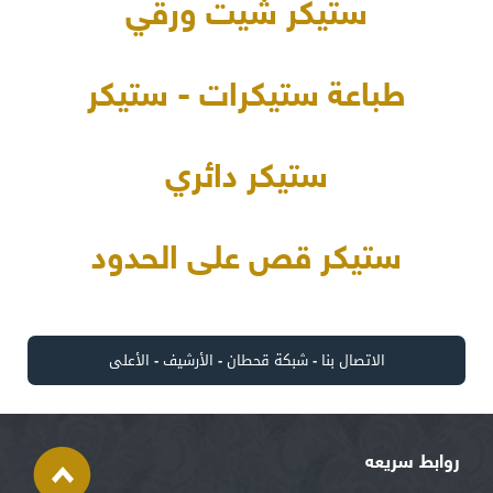
ستيكر شيت ورقي
طباعة ستيكرات - ستيكر
ستيكر دائري
ستيكر قص على الحدود
الاتصال بنا
-
شبكة قحطان
-
الأرشيف
-
الأعلى
روابط سريعه