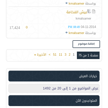
بواسطة
kmalsamer
عيش الفخامة
kmalsamer
17,424
0
04-11-2014
08:49 PM
بواسطة
kmalsamer
1
2
3
11
51
>
الأخيرة
»
صفحة 1 من 75
خيارات العرض
عرض المواضيع من 1 إلى 20 من 1492
المتواجدون الآن