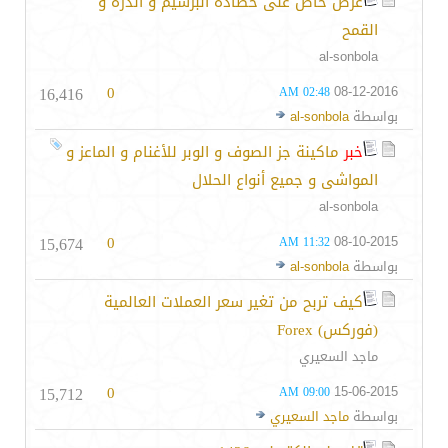
عرض خاص على حصادة البرسيم و الذرة و
القمح
al-sonbola
16,416
0
08-12-2016
02:48 AM
بواسطة
al-sonbola
خبر
ماكينة جز الصوف و الوبر للأغنام و الماعز و
المواشى و جميع أنواع الحلال
al-sonbola
15,674
0
08-10-2015
11:32 AM
بواسطة
al-sonbola
كيف تربح من تغير سعر العملات العالمية
(فوركس) Forex
ماجد السعيري
15,712
0
15-06-2015
09:00 AM
بواسطة
ماجد السعيري