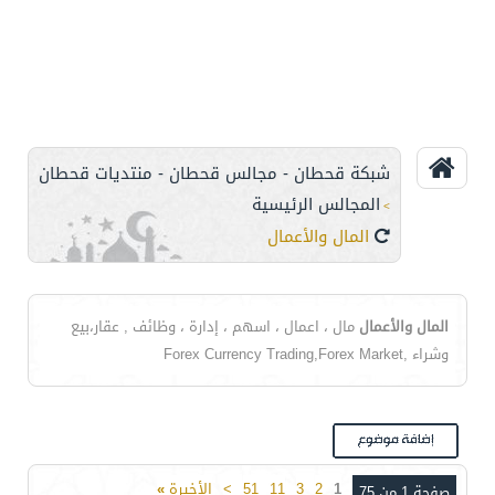
شبكة قحطان - مجالس قحطان - منتديات قحطان
المجالس الرئيسية
>
المال والأعمال
المال والأعمال
مال ، اعمال ، اسهم ، إدارة ، وظائف , عقار،بيع
وشراء ,Forex Currency Trading,Forex Market
1
2
3
11
51
>
الأخيرة
»
صفحة 1 من 75