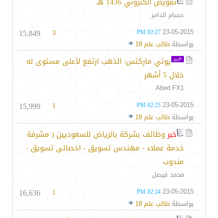
تفويض الكتروني 1436 هـ
حسام الدامر
15,849
3
23-05-2015
02:27 PM
بواسطة
طالب علم 18
يوتي ماركتس: الذهب ارتفع لأعلى مستوى له
خلال 5 أشهر
Abed FX1
15,999
1
23-05-2015
02:25 PM
بواسطة
طالب علم 18
خبر
وظائف بشركة بالرياض للسعوديين ( مشرفة
خدمة عملاء - مهندس تسويق - اخصائى تسويق -
مندوب
محمد فيصل
16,636
1
23-05-2015
02:24 PM
بواسطة
طالب علم 18