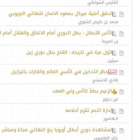
الفارس الشواطي
تحقق أمنية ميركل بصعود الالمان للنهائي الاوروبي
محمد بن عايض الشبوي
كأس الأبطال : بطل الدوري أمام الاتفاق والهلال أمام ال
بن اصريط
لأول مرة في تاريخه : الفتح بطل دوري زين
سيلين
حظر التدخين في كأسي العالم والقارات بالبرازيل
فادي الحسيني
الزعيم بطلاً لكأس ولي العهد
ابن دغيّم
إدارة النصر تقزم أحلامه
الـهـامـور
لمشاهدة دوري أبطال أوروبا ربع النهائي مجانا ومباشر - tch the Champions League semi-final live and free
خالد العاصمي