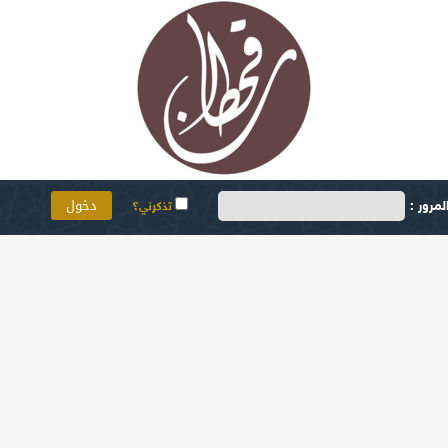
مرور :
تذكرني؟