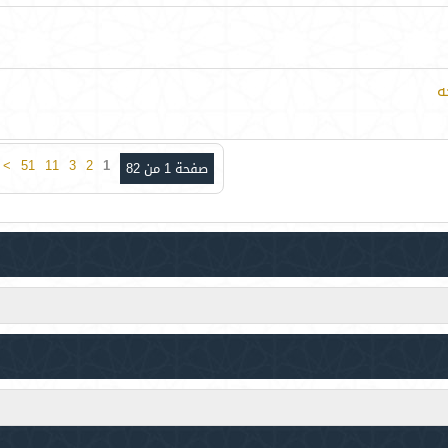
ه
>
51
11
3
2
1
صفحة 1 من 82