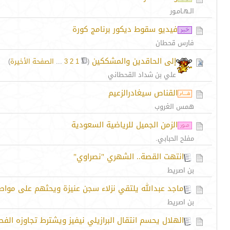
الـهـامـور
فيديو سقوط ديكور برنامج كورة
فارس قحطان
إلى الحاقدين والمشككين
‏
(
1
2
3
...
الصفحة الأخيرة
)
علي بن شداد القحطاني
القناص سيغادرالزعيم
همس الغروب
الزمن الجميل للرياضية السعودية
مفلح الحبابي.
انتهت القصة.. الشهري "نصراوي"
بن اصريط
ماجد عبدالله يلتقي نزلاء سجن عنيزة ويحثهم على مواصل
بن اصريط
الهلال يحسم انتقال البرازيلي نيفيز ويشترط تجاوزه ال