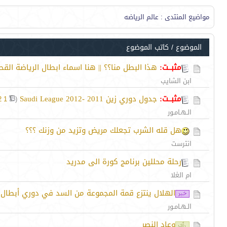
مواضيع المنتدى
: عالم الرياضه
الموضوع
/
كاتب الموضوع
مثبــت:
هذا البطل منا؟؟ || هنا اسماء ابطال الرياضة الق
ابن الشايب
مثبــت:
جدول دوري زين 2011 -Saudi League 2012
‏
2
1
(
الـهـامـور
هل قله الشرب تجعلك مريض وتزيد من وزنك ؟؟؟
انترست
رحلة محللين برنامج كورة الى مدريد
ام الغلا
الهلال ينتزع قمة المجموعة من السد في دوري أبطال 
الـهـامـور
وعاد النصر