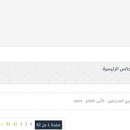
جالس الرئيسية
لمحترفين ، كأس العالم ، sport
>
51
11
3
2
1
صفحة 1 من 82