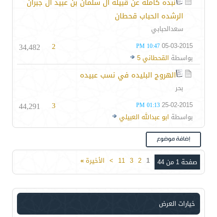
نبذه كامله عن قبيله ال سلمان بن عبيد ال جبران
الرشده الحباب قحطان
سعدالحبابي
34,482
2
05-03-2015
10:47 PM
بواسطة
القحطاني 5
الهروج البليده في نسب عبيده
بحر
44,291
3
25-02-2015
01:13 PM
بواسطة
ابو عبدالله العبيلي
1
2
3
11
>
الأخيرة
»
صفحة 1 من 44
خيارات العرض