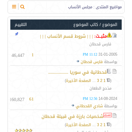
مواضيع المنتدى
: مجلس الأنساب
الموضوع
/
كاتب الموضوع
التقييم
مثبــت:
| | | شروط قسم الأنساب | | |
فارس قحطان
46,447
1
31-01-2005
11:12 PM
بواسطة
فارس قحطان
قحطانية في سوريا .................
(
1
2
3
...
الصفحة الأخيرة
)
مذحج الطعان
160,827
61
14-08-2024
12:56 PM
بواسطة
شادي القحطاني
شخصيات بارزة في قبيلة قحطان
(
1
2
3
...
الصفحة الأخيرة
)