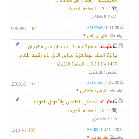
العـربـيـــــة " إهداء من شامانـ ..
(
1
2
3
...
الصفحة الأخيرة
)
شامانـ العاطفي
238,080
44
10-11-2014
02:49 AM
بواسطة
علي بن زامل
مثبــت:
مشاركة قبائل قحطان في مهرجان
جائزة الملك عبدالعزيز لمزاين الابل بأم رقيبه للعام
1435
‏
(
1
2
3
...
الصفحة الأخيرة
)
شلاش العاطفي
120,918
57
11-04-2014
01:05 AM
بواسطة
شلاش العاطفي
مثبــت:
قحطان للطقس والأحوال الجوية
(
1
2
3
...
الصفحة الأخيرة
)
خالد العاصمي
143,136
103
07-09-2013
06:41 PM
بواسطة
عابر طريق