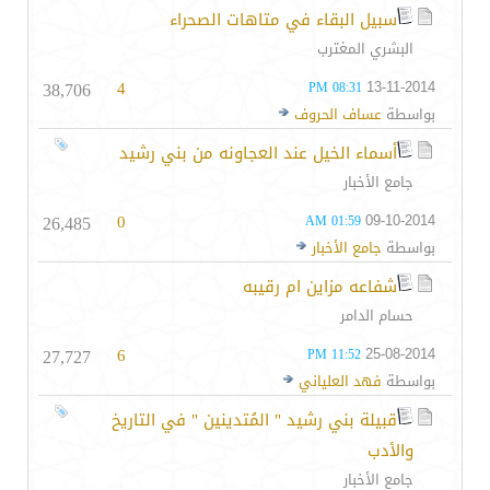
سبيل البقاء في متاهات الصحراء
البشري المغترب
38,706
4
13-11-2014
08:31 PM
بواسطة
عساف الحروف
أسماء الخيل عند العجاونه من بني رشيد
جامع الأخبار
26,485
0
09-10-2014
01:59 AM
بواسطة
جامع الأخبار
شفاعه مزاين ام رقيبه
حسام الدامر
27,727
6
25-08-2014
11:52 PM
بواسطة
فهد العلياني
قبيلة بني رشيد " المُتدينين " في التاريخ
والأدب
جامع الأخبار