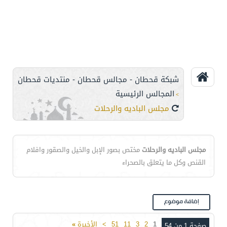
شبكة قحطان - مجالس قحطان - منتديات قحطان
المجالس الرئيسية
>
مجلس الباديه والرحلات
مجلس الباديه والرحلات
مختص بصور الإبل والخيل والصقور وافلام
القنص وكل ما يتعلق بالصحراء
1
2
3
11
51
>
الأخيرة
»
صفحة 1 من 54