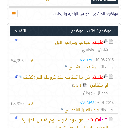
مواضيع المنتدى
: مجلس الباديه والرحلات
الموضوع
/
كاتب الموضوع
التقييم
مثبــت:
عجائب وغرائب الأبل
شلاش العاطفي
154,995
9
10-08-2015
12:19 AM
بواسطة
ابن شعيب العنبسي
مثبــت:
كل ما تحتاجه عند خروجك للبر (كشته
او مقناص)
‏
)
3
2
1
(
حمد آل سويدان
108,920
28
26-01-2015
08:53 AM
بواسطة
بو عبدالعزيز القحطاني
مثبــت:
" موسـوعــة وســــوم قبايـل الجزيــرة