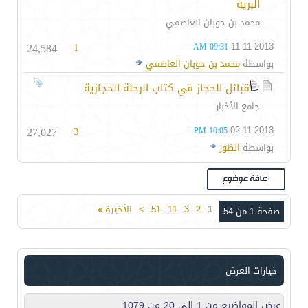
البريه
محمد بن حوبان العاصمي
24,584
1
11-11-2013
09:31 AM
بواسطة
محمد بن حوبان العاصمي
قبائل الحجاز في كتاب الرحلة الحجازية
جامع الأخبار
27,027
3
02-11-2013
10:05 PM
بواسطة
الظور
1
2
3
11
51
>
الأخيرة
»
صفحة 1 من 54
خيارات العرض
عرض المواضيع من 1 إلى 20 من 1079