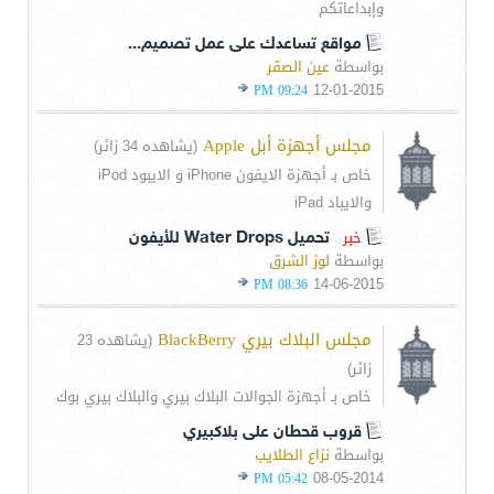
وإبداعاتكم
مواقع تساعدك على عمل تصميم...
بواسطة
عين الصقر
12-01-2015
09:24 PM
مجلس أجهزة أبل Apple
(يشاهده 34 زائر)
خاص بـ أجهزة الايفون iPhone و الايبود iPod
والايباد iPad
خبر
تحميل Water Drops للأيفون
بواسطة
لوز الشرق
14-06-2015
08:36 PM
مجلس البلاك بيري BlackBerry
(يشاهده 23
زائر)
خاص بـ أجهزة الجوالات البلاك بيري والبلاك بيري بوك
قروب قحطان على بلاكبيري
بواسطة
نزاع الطلايب
08-05-2014
05:42 PM