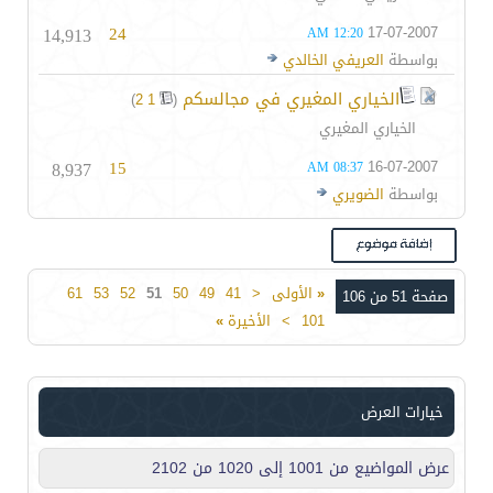
14,913
24
17-07-2007
12:20 AM
بواسطة
العريفي الخالدي
الخياري المغيري في مجالسكم
‏
)
2
1
(
الخياري المغيري
8,937
15
16-07-2007
08:37 AM
بواسطة
الضويري
«
الأولى
<
41
49
50
51
52
53
61
صفحة 51 من 106
101
>
الأخيرة
»
خيارات العرض
عرض المواضيع من 1001 إلى 1020 من 2102