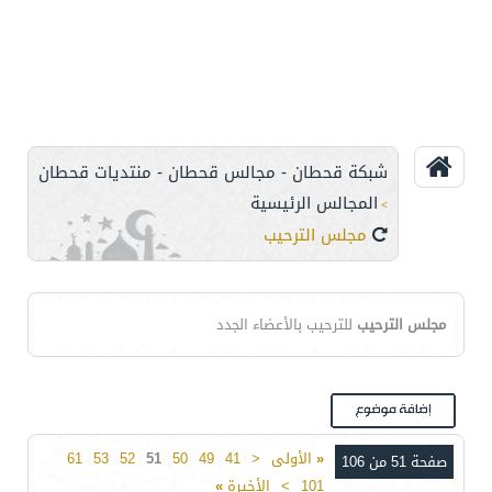
شبكة قحطان - مجالس قحطان - منتديات قحطان
المجالس الرئيسية
>
مجلس الترحيب
مجلس الترحيب
للترحيب بالأعضاء الجدد
«
الأولى
<
41
49
50
51
52
53
61
صفحة 51 من 106
101
>
الأخيرة
»