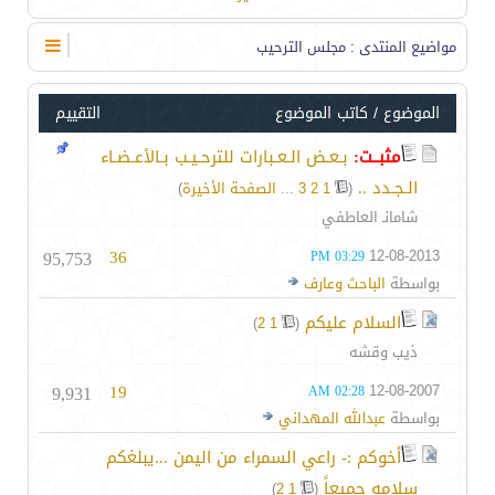
مواضيع المنتدى
: مجلس الترحيب
الموضوع
/
كاتب الموضوع
التقييم
مثبــت:
بـعـض الـعـبارات للترحـيـب بـالأعـضـاء
الـجـدد ..
‏
(
1
2
3
...
الصفحة الأخيرة
)
شامانـ العاطفي
95,753
36
12-08-2013
03:29 PM
بواسطة
الباحث وعارف
السلام عليكم
‏
)
2
1
(
ذيب وقشه
9,931
19
12-08-2007
02:28 AM
بواسطة
عبدالله المهداني
أخوكم :- راعي السمراء من اليمن ...يبلغكم
سلامه جميعاً
‏
)
2
1
(