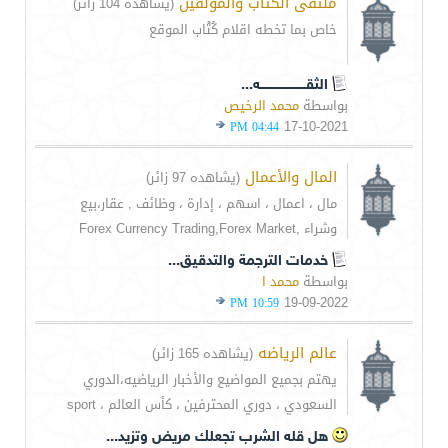
ملتقى الكتاب والمؤلفين
(يشاهده 104 زائر)
خاص بما تخطه اقلام كُتْاب الموقع
الثقـــــــــــــــــــــــه...
بواسطة
محمد الرخيص
17-10-2021
04:44 PM
المال والأعمال
(يشاهده 97 زائر)
مال ، اعمال ، اسهم ، إدارة ، وظائف , عقار،بيع
وشراء ,Forex Currency Trading,Forex Market
خدمات الترجمة والتدقيق...
بواسطة
محمد ا
19-09-2022
10:59 PM
عالم الرياضه
(يشاهده 165 زائر)
يهتم بجميع المواضيع والأخبار الرياضيه،الدوري
السعودي ، دوري المحترفين ، كأس العالم ، sport
هل قله الشرب تجعلك مريض وتزيد...