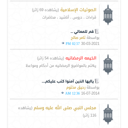
الصوتيات الإسلامية
(يشاهده 69 زائر)
قراءات ، دروس ، أناشيد ، محاضرات
قم للمعالي ..
بواسطة
ثامر صالح
30-03-2021
02:57 PM
الخيمه الرمضانيه
(يشاهده 54 زائر)
يهتم بالمواضيع الرمضانيه من أحكام ومواعظ
ياايها الذين آمنوا كتب عليكم...
بواسطة
رحيق مختوم
16-07-2014
12:36 AM
مجلس النبي صلى الله عليه وسلم
(يشاهده
116 زائر)