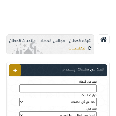
شبكة قحطان - مجالس قحطان - منتديات قحطان
التعليمـــات
البحث في تعليمات الإستخدام
بحث عن كلمة:
خيارات البحث:
بحث في: