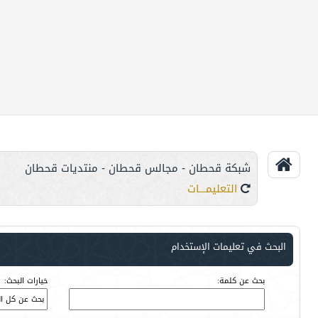
شبكة قحطان - مجالس قحطان - منتديات قحطان
التعليمـــات
البحث في تعليمات الإستخدام
بحث عن كلمة:
خيارات البحث: