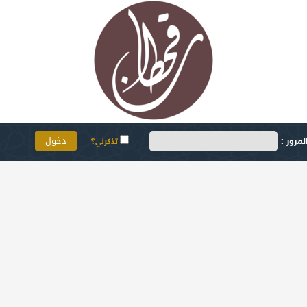
مرور :
تذكرني؟